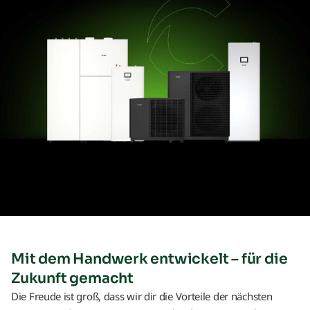
Übersicht
Neuheiten
Schulungen & Seminare
Messen & Events
B2B-Referenzen
Mit dem Handwerk entwickelt – für die
Förderung
Zukunft gemacht
Downloads
Die Freude ist groß, dass wir dir die Vorteile der nächsten
TTL Aufstellarten