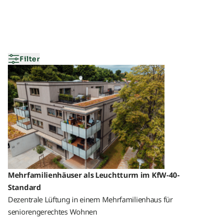
Filter
Übersicht
Neuheiten
Schulungen & Seminare
Messen & Events
B2B-Referenzen
Förderung
Downloads
Mehrfamilienhäuser als Leuchtturm im KfW-40-
TTL Aufstellarten
Standard
Dezentrale Lüftung in einem Mehrfamilienhaus für
seniorengerechtes Wohnen