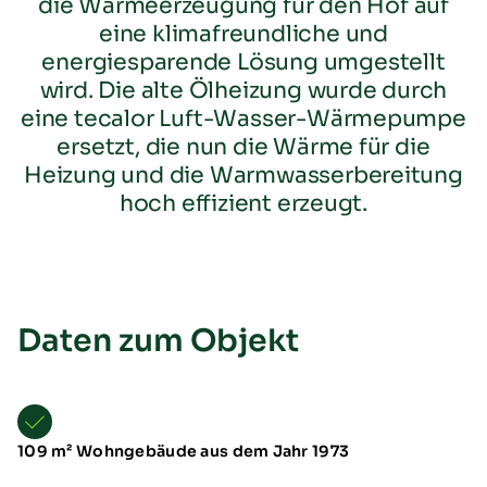
die Wärmeerzeugung für den Hof auf
eine klimafreundliche und
energiesparende Lösung umgestellt
wird. Die alte Ölheizung wurde durch
eine tecalor Luft-Wasser-Wärmepumpe
ersetzt, die nun die Wärme für die
Heizung und die Warmwasserbereitung
hoch effizient erzeugt.
Übersicht
Neuheiten
Schulungen & Seminare
Messen & Events
B2B-Referenzen
Daten zum Objekt
Förderung
Downloads
TTL Aufstellarten
109 m² Wohngebäude aus dem Jahr 1973