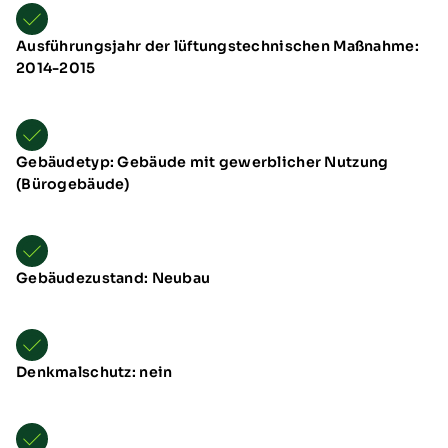
Ausführungsjahr der lüftungstechnischen Maßnahme:
2014-2015
Gebäudetyp: Gebäude mit gewerblicher Nutzung
(Bürogebäude)
Übersicht
Neuheiten
Schulungen & Seminare
Messen & Events
Gebäudezustand: Neubau
B2B-Referenzen
Förderung
Downloads
TTL Aufstellarten
Denkmalschutz: nein