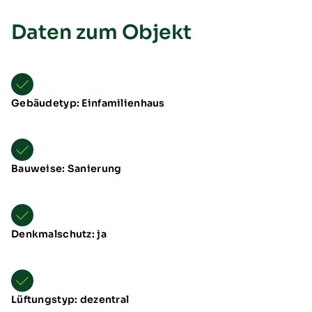
Daten zum Objekt
Gebäudetyp: Einfamilienhaus
Übersicht
Neuheiten
Schulungen & Seminare
Bauweise: Sanierung
Messen & Events
B2B-Referenzen
Förderung
Downloads
TTL Aufstellarten
Denkmalschutz: ja
Lüftungstyp: dezentral