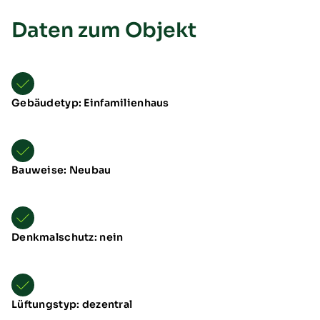
Daten zum Objekt
Gebäudetyp: Einfamilienhaus
Übersicht
Neuheiten
Bauweise: Neubau
Schulungen & Seminare
Messen & Events
B2B-Referenzen
Förderung
Denkmalschutz: nein
Downloads
TTL Aufstellarten
Lüftungstyp: dezentral