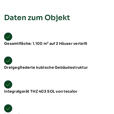
Daten zum Objekt
Gesamtfläche: 1.100 m² auf 2 Häuser verteilt
Übersicht
Neuheiten
Schulungen & Seminare
Dreigegliederte kubische Gebäudestruktur
Messen & Events
B2B-Referenzen
Förderung
Downloads
Integralgerät THZ 403 SOL von tecalor
TTL Aufstellarten