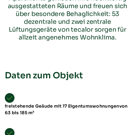
ausgestatteten Räume und freuen sich
über besondere Behaglichkeit: 53
dezentrale und zwei zentrale
Lüftungsgeräte von tecalor sorgen für
allzeit angenehmes Wohnklima.
Übersicht
Neuheiten
Daten zum Objekt
Schulungen & Seminare
Messen & Events
B2B-Referenzen
Förderung
Downloads
freistehende Geäude mit 17 Eigentumswohnungenvon
TTL Aufstellarten
63 bis 185 m²