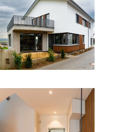
hulz
iesenstraße in München
furt-Riedberg „Blink Your Eyes“
lfeldsee
nierung in der Hutergasse
chule
dan