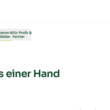
mieren &
Für Profis &
bilden
Partner
B2B-Referenzen
Objektbericht Herbstwiesen Bera
s einer Hand
Objektbericht- Containerbau Köln
Objektbericht Blauhornstadel He
Objektbericht GEFÄSSERIE Fuchss