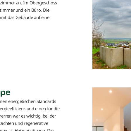
stezimmer an. Im Obergeschoss
rzimmer und ein Büro. Die
Objektbericht Fahrradzentrum Sc
mmt das Gebäude auf eine
Objektbericht Marina Tor
Objektbericht Wohnanlage Waldw
Objektbericht Wohnbebauung Frank
Objektbericht Ferienhaus am Müh
Objektbericht Denkmalgerechte Sa
mpe
Objektbericht Quartier Spitalstadt
nen energetischen Standards
ergieeffizienz und einen für die
Objektbericht Johann-Pachelbel-S
rren war es wichtig, bei der
zichten und regenerative
Objektbericht Hausarztpraxis Pro
mpe als Heizung dienen. Die