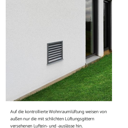
Generationenprojekt Biberach
SH business COM
Referenz l Thomas Preuhs Holdi
Referenz l Europapark Rust
Gewerbeobjekt Offenburg
Einfamilienhaus Brandenburg
Referenz l Oberfeld Siebdruck- u
Auf die kontrollierte Wohnraumlüftung weisen von
außen nur die mit schlichten Lüftungsgittern
versehenen Luftein- und -auslässe hin.