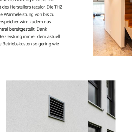
t des Herstellers tecalor. Die THZ
Objektbericht Bürogebäude Palitz
ne Wärmeleistung von bis zu
Objektbericht "mittndrin" - Gastr
erspeicher wird zudem das
ral bereitgestellt. Dank
Objektbericht Bürogebäude mit d
 Heizleistung immer dem aktuell
 Betriebskosten so gering wie
Objektbericht Seitenpfaden
Objektbericht Reinerzstraße
Gründerzeithaus Köln
Wohnquartier Walldorf
Getreidemühle Münsterland
Mehrfamilienhaus Ludwigslust