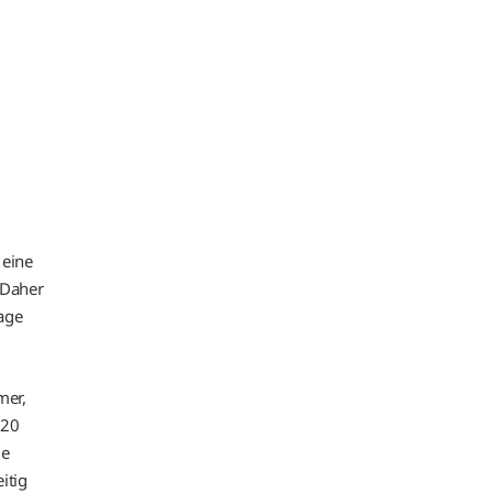
 eine
 Daher
age
mer,
 20
ie
itig