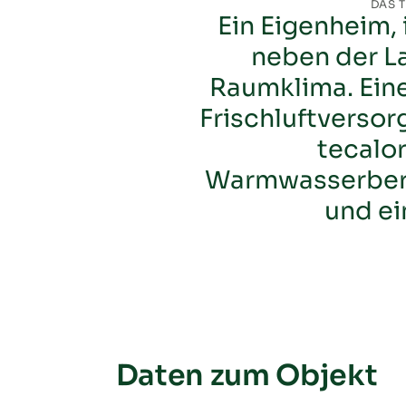
DAS 
Ein Eigenheim,
neben der L
Raumklima. Eine
Frischluftversor
tecalor
Warmwasserbere
und ei
Daten zum Objekt