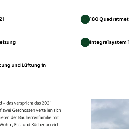
Objektbericht Injoy Fitnessstudi
Objektbericht Einhard-Gymnsium 
21
180 Quadratmet
Objektbericht Gesundheitszentrum
eizung
Integralsystem
Objektbericht Wärmepumpe Mehr
Objektbericht Wärmepumpe Sch
ung und Lüftung in
Objektbericht Kindertagesstätte 
Objektbericht Stadtquartier Klost
Objektbericht Schloss Vietgest
 – das verspricht das 2021
 zwei Geschossen verteilen sich
Objektbericht Cafe Morlock in Pl
eten der Bauherrenfamilie mit
 Wohn-, Ess- und Küchenbereich
Objektbericht Neubaugebiet „An d