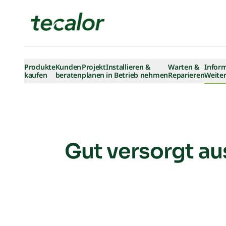
Skip to content
Produkte
Kunden
Projekt
Installieren &
Warten &
Infor
kaufen
beraten
planen
in Betrieb nehmen
Reparieren
Weiter
Gut versorgt au