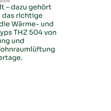
NHEIM
t – dazu gehört
das richtige
r die Wärme- und
 Typs THZ 504 von
zung und
epumpe Schloß Holte-Stukenbrock
Wohnraumlüftung
ipzig
ertage.
 Leipzig
esweiler
nhaus THZ 504