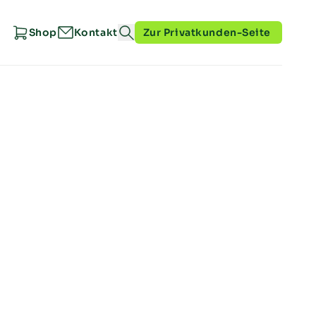
Shop
Kontakt
Zur Privatkunden-Seite
tzhausen
mau
tadt