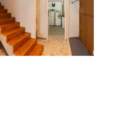
a
onomie mit Weinkeller
ezentraler Lüftungsanlage