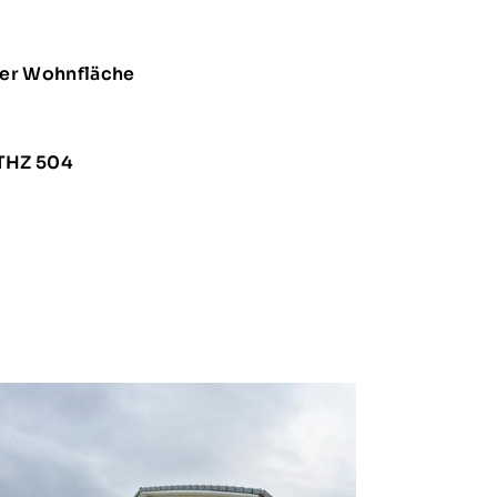
o Lüftungsanlagen
in Aachen
er Wohnfläche
 "Fit durch Physio" in Stolberg
 THZ 504
familienhaus
wimmbad
Bautzen
ergärten in Limburg
ochingen
er Kripp“ in Hennhofen