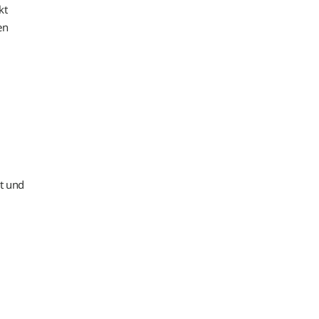
kt
en
t und