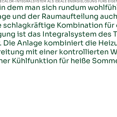
TECALOR-INTEGRALSYSTEM ALS IDEALE ENERGIELÖSUNG FÜRS EIGE
 in dem man sich rundum wohlfühl
Objektbericht Gensingen
age und der Raumaufteilung auch 
Objektbericht Stade
 schlagkräftige Kombination fü
Objektbericht Stadtlohn
gung ist das Integralsystem des
. Die Anlage kombiniert die Hei
Objektbericht Warmwasser-Wärm
itung mit einer kontrollierten 
Objektbericht Bio Bauernhof in Le
ner Kühlfunktion für heiße Somm
Objektbericht Mehrfamilienhaus in
Objektbericht Pier1 in Höxter
Objektbericht Einfamilienhaus Ba
Objektbericht Neubau Einfamilie