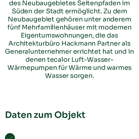
des Neubaugebietes Seitenpfaden im
Süden der Stadt ermöglicht. Zu dem
Neubaugebiet gehören unter anderem
fünf Mehrfamilienhäuser mit modernen
Eigentumswohnungen, die das
Architekturbüro Hackmann Partner als
Generalunternehmer errichtet hat und in
denen tecalor Luft-Wasser-
Übersicht
Wärmepumpen für Wärme und warmes
Neuheiten
Wasser sorgen.
Schulungen & Seminare
Messen & Events
B2B-Referenzen
Förderung
Downloads
Daten zum Objekt
TTL Aufstellarten