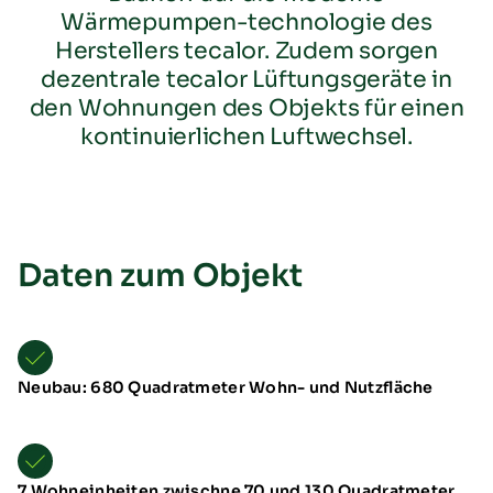
Wärmepumpen-technologie des
Herstellers tecalor. Zudem sorgen
dezentrale tecalor Lüftungsgeräte in
den Wohnungen des Objekts für einen
kontinuierlichen Luftwechsel.
Übersicht
Neuheiten
Daten zum Objekt
Schulungen & Seminare
Messen & Events
B2B-Referenzen
Förderung
Downloads
Neubau: 680 Quadratmeter Wohn- und Nutzfläche
TTL Aufstellarten
7 Wohneinheiten zwischne 70 und 130 Quadratmeter