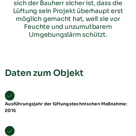
sich der Bauherr sicher ist, dass die
Lüftung sein Projekt überhaupt erst
möglich gemacht hat, weil sie vor
Feuchte und unzumutbarem
Umgebungslärm schützt.
Übersicht
Daten zum Objekt
Neuheiten
Schulungen & Seminare
Messen & Events
B2B-Referenzen
Förderung
Ausführungsjahr der lüftungstechnischen Maßnahme:
Downloads
2015
TTL Aufstellarten