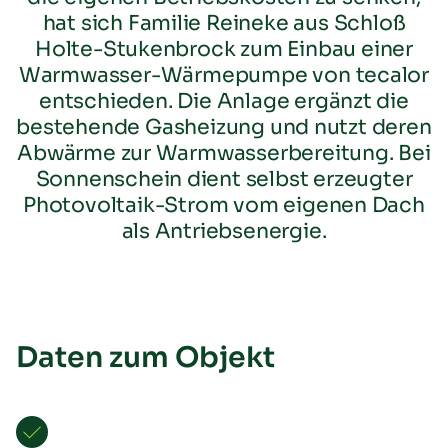
hat sich Familie Reineke aus Schloß
Holte-Stukenbrock zum Einbau einer
Warmwasser-Wärmepumpe von tecalor
entschieden. Die Anlage ergänzt die
bestehende Gasheizung und nutzt deren
Abwärme zur Warmwasserbereitung. Bei
Sonnenschein dient selbst erzeugter
Übersicht
Neuheiten
Photovoltaik-Strom vom eigenen Dach
Schulungen & Seminare
als Antriebsenergie.
Messen & Events
B2B-Referenzen
Förderung
Downloads
TTL Aufstellarten
Daten zum Objekt