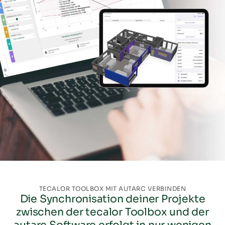
tecalor Toolbox
Wärmepumpe planen
Lüftung planen
BEG-Förderrechner
Angebot zusammenstellen
Planungsleistung
TECALOR TOOLBOX MIT AUTARC VERBINDEN
Die Synchronisation deiner Projekte
zwischen der tecalor Toolbox und der